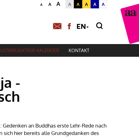
A
A
A
A
A
A
A
A
Powered by
Translat
ULTIRELIGIÖSER KALENDER
KONTAKT
ja -
sch
n: Gedenken an Buddhas erste Lehr-Rede nach
en sich hier bereits alle Grundgedanken des