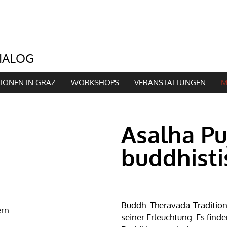
GIONEN IN GRAZ
WORKSHOPS
VERANSTALTUNGEN
M
Asalha Pu
buddhisti
Buddh. Theravada-Traditio
ern
seiner Erleuchtung. Es find