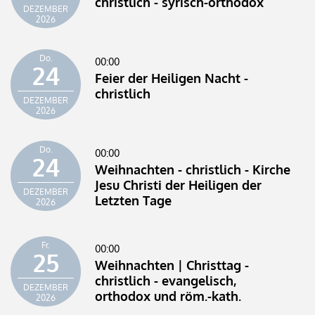
christlich - syrisch-orthodox
DEZEMBER
2026
Do.
00:00
24
Feier der Heiligen Nacht -
christlich
DEZEMBER
2026
Do.
00:00
24
Weihnachten - christlich - Kirche
Jesu Christi der Heiligen der
DEZEMBER
Letzten Tage
2026
Fr.
00:00
25
Weihnachten | Christtag -
christlich - evangelisch,
DEZEMBER
orthodox und röm.-kath.
2026