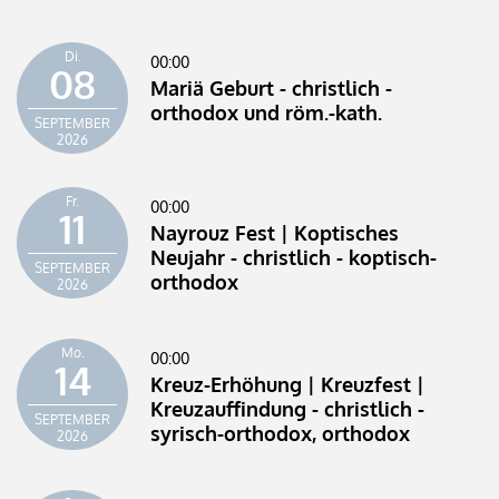
Di.
00:00
08
Mariä Geburt - christlich -
orthodox und röm.-kath.
SEPTEMBER
2026
Fr.
00:00
11
Nayrouz Fest | Koptisches
Neujahr - christlich - koptisch-
SEPTEMBER
orthodox
2026
Mo.
00:00
14
Kreuz-Erhöhung | Kreuzfest |
Kreuzauffindung - christlich -
SEPTEMBER
syrisch-orthodox, orthodox
2026