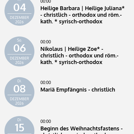
00:00
04
Heilige Barbara | Heilige Juliana*
- christlich - orthodox und röm.-
DEZEMBER
kath. * syrisch-orthodox
2026
So.
00:00
06
Nikolaus | Heilige Zoe* -
christlich - orthodox und röm.-
DEZEMBER
kath. * syrisch-orthodox
2026
Di.
00:00
08
Mariä Empfängnis - christlich
DEZEMBER
2026
Di.
00:00
15
Beginn des Weihnachtsfastens -