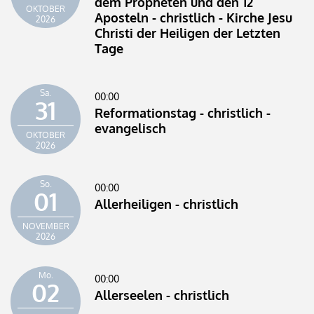
dem Propheten und den 12
OKTOBER
Aposteln - christlich - Kirche Jesu
2026
Christi der Heiligen der Letzten
Tage
Sa.
00:00
31
Reformationstag - christlich -
evangelisch
OKTOBER
2026
So.
00:00
01
Allerheiligen - christlich
NOVEMBER
2026
Mo.
00:00
02
Allerseelen - christlich