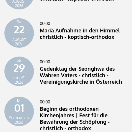
AUGUST
2026
Sa.
00:00
22
Mariä Aufnahme in den Himmel -
christlich - koptisch-orthodox
AUGUST
2026
Sa.
00:00
29
Gedenktag der Seonghwa des
Wahren Vaters - christlich -
AUGUST
Vereinigungskirche in Österreich
2026
Di.
00:00
01
Beginn des orthodoxen
Kirchenjahres | Fest für die
SEPTEMBER
Bewahrung der Schöpfung -
2026
christlich - orthodox