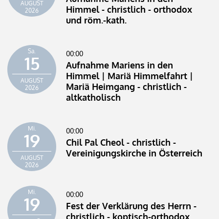
AUGUST
Himmel - christlich - orthodox
2026
und röm.-kath.
Sa.
00:00
15
Aufnahme Mariens in den
Himmel | Mariä Himmelfahrt |
AUGUST
Mariä Heimgang - christlich -
2026
altkatholisch
Mi.
00:00
19
Chil Pal Cheol - christlich -
Vereinigungskirche in Österreich
AUGUST
2026
Mi.
00:00
19
Fest der Verklärung des Herrn -
christlich - koptisch-orthodox