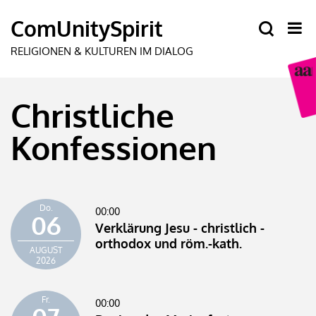
Christliche
Konfessionen
Do.
00:00
06
Verklärung Jesu - christlich -
orthodox und röm.-kath.
AUGUST
2026
Fr.
00:00