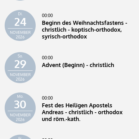
Di.
00:00
24
Beginn des Weihnachtsfastens -
christlich - koptisch-orthodox,
NOVEMBER
syrisch-orthodox
2026
So.
00:00
29
Advent (Beginn) - christlich
NOVEMBER
2026
Mo.
00:00
30
Fest des Heiligen Apostels
Andreas - christlich - orthodox
NOVEMBER
und röm.-kath.
2026
Fr.