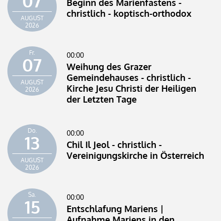
07
Beginn des Marienfastens -
christlich - koptisch-orthodox
AUGUST
2026
Fr.
00:00
07
Weihung des Grazer
Gemeindehauses - christlich -
AUGUST
Kirche Jesu Christi der Heiligen
2026
der Letzten Tage
Do.
00:00
13
Chil Il Jeol - christlich -
Vereinigungskirche in Österreich
AUGUST
2026
Sa.
00:00
15
Entschlafung Mariens |
Aufnahme Mariens in den