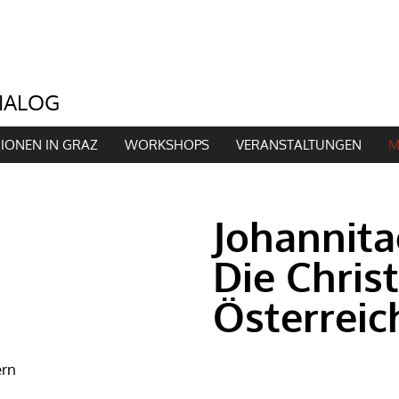
GIONEN IN GRAZ
WORKSHOPS
VERANSTALTUNGEN
M
Johannitag
Die Chris
Österreic
ern