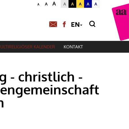
A
A
A
A
A
A
A
A
Powered by
Translat
ULTIRELIGIÖSER KALENDER
KONTAKT
 - christlich -
tengemeinschaft
h